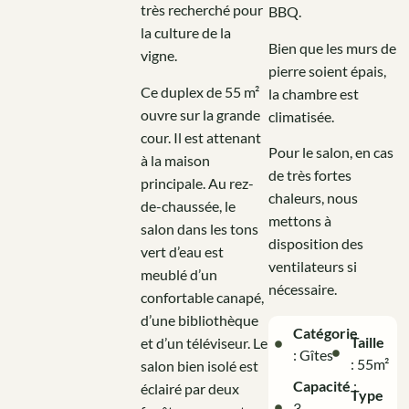
très recherché pour
BBQ.
la culture de la
Bien que les murs de
vigne.
pierre soient épais,
Ce duplex de 55 m²
la chambre est
ouvre sur la grande
climatisée.
cour. Il est attenant
Pour le salon, en cas
à la maison
de très fortes
principale. Au rez-
chaleurs, nous
de-chaussée, le
mettons à
salon dans les tons
disposition des
vert d’eau est
ventilateurs si
meublé d’un
nécessaire.
confortable canapé,
d’une bibliothèque
Catégorie
Taille
et d’un téléviseur. Le
: Gîtes
: 55m²
salon bien isolé est
Capacité
:
éclairé par deux
Type
3