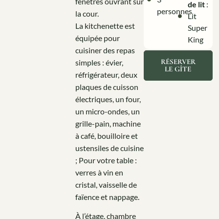
fenêtres ouvrant sur
de lit
:
personnes
la cour.
Lit
La kitchenette est
Super
équipée pour
King
cuisiner des repas
RÉSERVER
simples : évier,
LE GÎTE
réfrigérateur, deux
plaques de cuisson
électriques, un four,
un micro-ondes, un
grille-pain, machine
à café, bouilloire et
ustensiles de cuisine
; Pour votre table :
verres à vin en
cristal, vaisselle de
faïence et nappage.
À l’étage, chambre