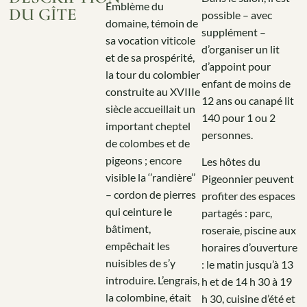
Emblème du
DU GÎTE
possible – avec
domaine, témoin de
supplément –
sa vocation viticole
d’organiser un lit
et de sa prospérité,
d’appoint pour
la tour du colombier
enfant de moins de
construite au XVIIIe
12 ans ou canapé lit
siècle accueillait un
140 pour 1 ou 2
important cheptel
personnes.
de colombes et de
pigeons ; encore
Les hôtes du
visible la ‘’randière’’
Pigeonnier peuvent
– cordon de pierres
profiter des espaces
qui ceinture le
partagés : parc,
bâtiment,
roseraie, piscine aux
empêchait les
horaires d’ouverture
nuisibles de s’y
: le matin jusqu’à 13
introduire. L’engrais,
h et de 14 h 30 à 19
la colombine, était
h 30, cuisine d’été et